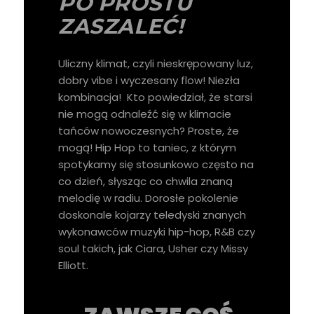
PO PROSTU
ZASZALEĆ!
Uliczny klimat, czyli nieskrępowany luz,
dobry vibe i wyczesany flow! Niezła
kombinacja! Kto powiedział, że starsi
nie mogą odnaleźć się w klimacie
tańców nowoczesnych? Proste, że
mogą! Hip Hop to taniec, z którym
spotykamy się stosunkowo często na
co dzień, słysząc co chwila znaną
melodię w radiu. Dorosłe pokolenie
doskonale kojarzy teledyski znanych
wykonawców muzyki hip-hop, R&B czy
soul takich, jak Ciara, Usher czy Missy
Elliott.