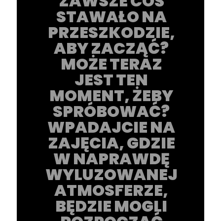
ZAWSZE COŚ
STAWAŁO NA
PRZESZKODZIE,
ABY ZACZĄĆ?
MOŻE TERAZ
JEST TEN
MOMENT, ŻEBY
SPRÓBOWAĆ?
WPADAJCIE NA
ZAJĘCIA, GDZIE
W NAPRAWDĘ
WYLUZOWANEJ
ATMOSFERZE,
BĘDZIE MOGLI