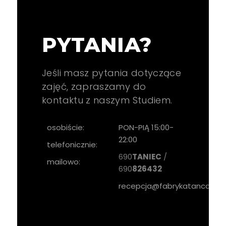
PYTANIA?
Jeśli masz pytania dotyczące
zajęć, zapraszamy do
kontaktu z naszym Studiem.
osobiście:
PON-PIĄ
15:00-
22:00
telefonicznie:
690
TANIEC
/
mailowo:
690
826432
recepcja@fabrykatanca.pl