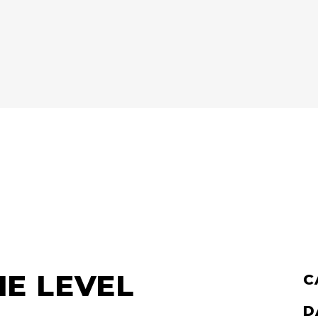
HE LEVEL
C
D