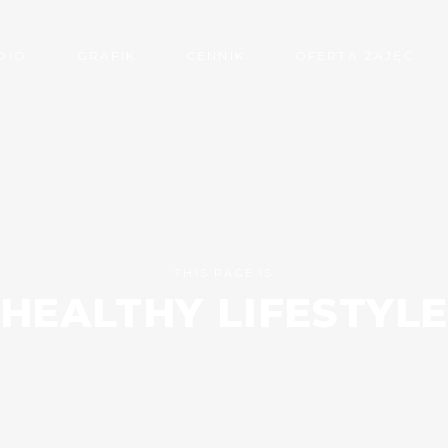
DIO
GRAFIK
CENNIK
OFERTA ZAJĘĆ
THIS PAGE IS
HEALTHY LIFESTYL