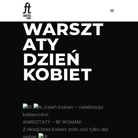
WARSZT
ATY
DZIEŃ
KOBIET
Dzień Kobiet – celebracja
kobiecości!
WARSZTATY – BE WOMAN!
Z okazji Dnia Kobiet zrób coś tylko dla
siebie.